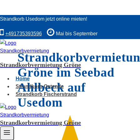
Zum
Strandkorb Usedom jetzt online mieten!
Inhalt
springen
+491735393596
Mai bis September
Strandkorbvermietu
Strandkorbvermietung Gröne
Gröne im Seebad
Home
Ahlbeck auf
Strandkorb Ostende
Strandkorb Fischerstrand
Usedom
Strandkorbvermietung Gröne